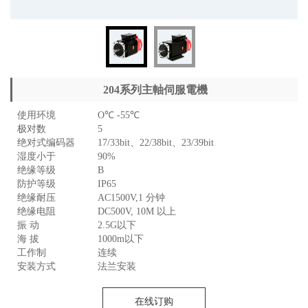
204系列主軸伺服電機
使用环境
O℃ -55℃
极对数
5
绝对式编码器
17/33bit、22/38bit、23/39bit
湿度小于
90%
绝缘等级
B
防护等级
IP65
绝缘耐压
AC1500V,1 分钟
绝缘电阻
DC500V, 10M 以上
振 动
2.5G以下
海 拔
1000m以下
工作制
连续
安装方式
法兰安装
在线订购