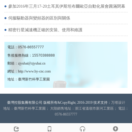
參加2016年三月17-20土耳其伊斯坦布爾歐亞自動化展會圓滿閉幕
伺服驅動器與變頻器的區別與關係
精密行星減速機正確的安裝、使用和維護
電話：
0576-86557777
售後服務熱線：
15570388888
郵箱：zjyuhai@zjyuhai.cn
網址：http://www.hy-cnc.com
地址：臺灣新竹科學工業園
臺灣控股集團有限公司 版權所有&CopyRight; 2016-2019 技术支持：
万维设计
地址：臺灣新竹科學工業園； 大陸銷售地址：浙江省溫嶺市新河工業區； 電話：
0576-86557777