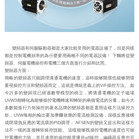
變頻器和伺服驅動器都是大家比較常用的電器設備了，但是同樣
都是控制電機頻率的為什麼要用兩種不同的電器設備！ 下麵將從變
頻器、伺服電機操控和電機三個方面進行介紹和比照。
變頻器方面：
簡略的變頻器只能調理溝通電機的速度，這時能够開環也能够閉環
要視操控方法和變頻器而定，這就是傳統意義上的V/F操控方法。 如
今許多的變頻現已經過數學模型的樹立，將溝通電機的定子磁場
UVW3相轉化為能够操控電機轉速和轉矩的兩個電流的分量，如今大
多數能進行力矩操控的著名品牌的變頻器都是選用這樣方法操控力
矩，UVW每相的輸出要加摩爾效應的電流檢測設備，採樣反應後構
成閉環負反應的電流環的PID調理； AFSEN的變頻又提出和這樣方
法不一樣的直接轉矩操控技能。 這樣能够既操控電機的速度也可操
控電機的力矩，並且速度的操控精度優於v/f操控，編碼器反應也可