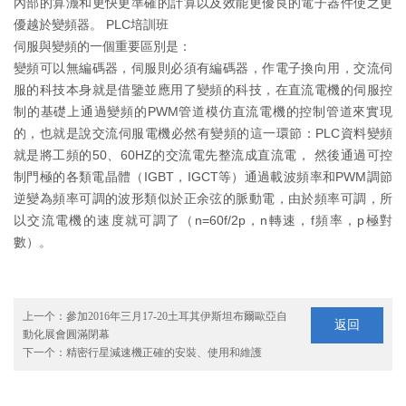
內部的算灋和更快更準確的計算以及效能更優良的電子器件使之更
優越於變頻器。 PLC培訓班
伺服與變頻的一個重要區別是：
變頻可以無編碼器，伺服則必須有編碼器，作電子換向用，交流伺
服的科技本身就是借鑒並應用了變頻的科技，在直流電機的伺服控
制的基礎上通過變頻的PWM管道模仿直流電機的控制管道來實現
的，也就是說交流伺服電機必然有變頻的這一環節：PLC資料變頻
就是將工頻的50、60HZ的交流電先整流成直流電， 然後通過可控
制門極的各類電晶體（IGBT，IGCT等）通過載波頻率和PWM調節
逆變為頻率可調的波形類似於正余弦的脈動電，由於頻率可調，所
以交流電機的速度就可調了（n=60f/2p，n轉速，f頻率，p極對
數）。
上一个：
參加2016年三月17-20土耳其伊斯坦布爾歐亞自
返回
動化展會圓滿閉幕
下一个：
精密行星減速機正確的安裝、使用和維護