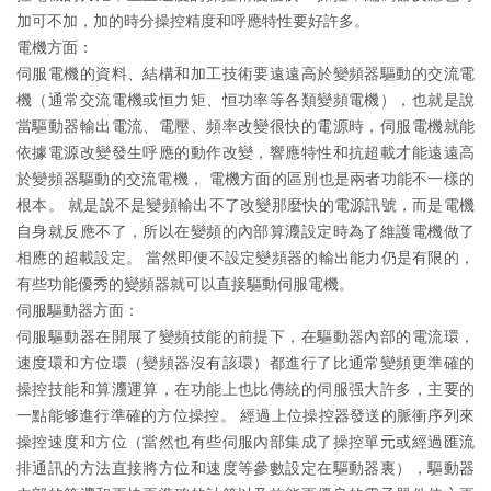
加可不加，加的時分操控精度和呼應特性要好許多。
電機方面：
伺服電機的資料、結構和加工技術要遠遠高於變頻器驅動的交流電
機（通常交流電機或恒力矩、恒功率等各類變頻電機），也就是說
當驅動器輸出電流、電壓、頻率改變很快的電源時，伺服電機就能
依據電源改變發生呼應的動作改變，響應特性和抗超載才能遠遠高
於變頻器驅動的交流電機， 電機方面的區別也是兩者功能不一樣的
根本。 就是說不是變頻輸出不了改變那麼快的電源訊號，而是電機
自身就反應不了，所以在變頻的內部算灋設定時為了維護電機做了
相應的超載設定。 當然即便不設定變頻器的輸出能力仍是有限的，
有些功能優秀的變頻器就可以直接驅動伺服電機。
伺服驅動器方面：
伺服驅動器在開展了變頻技能的前提下，在驅動器內部的電流環，
速度環和方位環（變頻器沒有該環）都進行了比通常變頻更準確的
操控技能和算灋運算，在功能上也比傳統的伺服强大許多，主要的
一點能够進行準確的方位操控。 經過上位操控器發送的脈衝序列來
操控速度和方位（當然也有些伺服內部集成了操控單元或經過匯流
排通訊的方法直接將方位和速度等參數設定在驅動器裏），驅動器